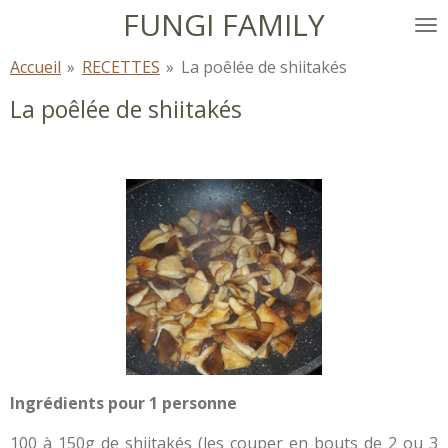
FUNGI FAMILY
Passer
au
Accueil
»
RECETTES
»
La poêlée de shiitakés
contenu
principal
La poêlée de shiitakés
Ingrédients pour 1 personne
100 à 150g de shiitakés (les couper en bouts de 2 ou 3