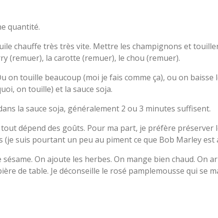
ne quantité.
ile chauffe très très vite. Mettre les champignons et touiller
rry (remuer), la carotte (remuer), le chou (remuer).
 Ou on touille beaucoup (moi je fais comme ça), ou on baisse 
uoi, on touille) et la sauce soja.
 dans la sauce soja, généralement 2 ou 3 minutes suffisent.
tout dépend des goûts. Pour ma part, je préfère préserver le
(je suis pourtant un peu au piment ce que Bob Marley est au
e sésame. On ajoute les herbes. On mange bien chaud. On a
 bière de table. Je déconseille le rosé pamplemousse qui se m