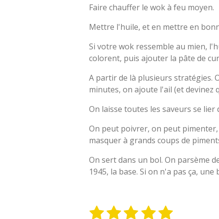
Faire chauffer le wok à feu moyen.
Mettre l'huile, et en mettre en bon
Si votre wok ressemble au mien, l'hu
colorent, puis ajouter la pâte de cu
A partir de là plusieurs stratégies.
minutes, on ajoute l'ail (et devinez q
On laisse toutes les saveurs se lier
On peut poivrer, on peut pimenter, 
masquer à grands coups de piments 
On sert dans un bol. On parsème d
1945, la base. Si on n'a pas ça, une
1
2
3
4
5
E
É